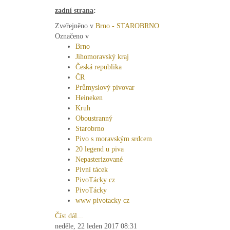
zadní strana
:
Zveřejněno v
Brno - STAROBRNO
Označeno v
Brno
Jihomoravský kraj
Česká republika
ČR
Průmyslový pivovar
Heineken
Kruh
Oboustranný
Starobrno
Pivo s moravským srdcem
20 legend u piva
Nepasterizované
Pivní tácek
PivoTácky cz
PivoTácky
www pivotacky cz
Číst dál...
neděle, 22 leden 2017 08:31