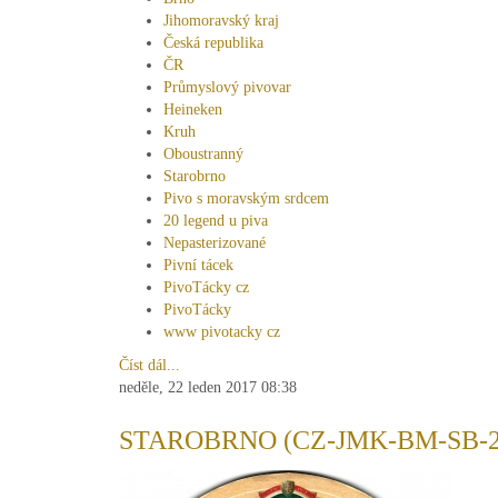
Jihomoravský kraj
Česká republika
ČR
Průmyslový pivovar
Heineken
Kruh
Oboustranný
Starobrno
Pivo s moravským srdcem
20 legend u piva
Nepasterizované
Pivní tácek
PivoTácky cz
PivoTácky
www pivotacky cz
Číst dál...
neděle, 22 leden 2017 08:38
STAROBRNO (CZ-JMK-BM-SB-2