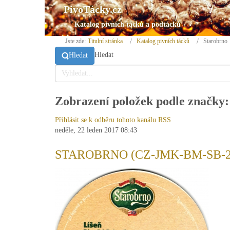
PivoTácky.cz
Katalog pivních tácků a podtácků
Jste zde:
Titulní stránka
Katalog pivních tácků
Starobrno
Hledat
Hledat
Zobrazení položek podle značky:
Přihlásit se k odběru tohoto kanálu RSS
neděle, 22 leden 2017 08:43
STAROBRNO (CZ-JMK-BM-SB-2