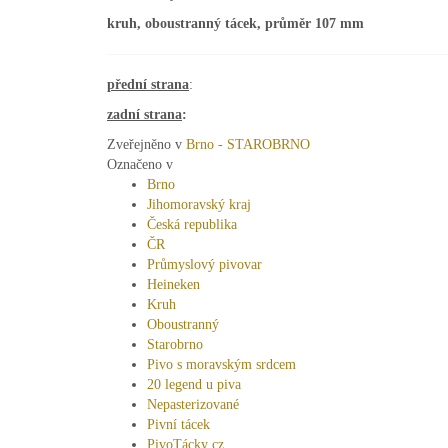
kruh, oboustranný tácek, průměr 107 mm
přední strana
:
zadní strana
:
Zveřejněno v
Brno - STAROBRNO
Označeno v
Brno
Jihomoravský kraj
Česká republika
ČR
Průmyslový pivovar
Heineken
Kruh
Oboustranný
Starobrno
Pivo s moravským srdcem
20 legend u piva
Nepasterizované
Pivní tácek
PivoTácky cz