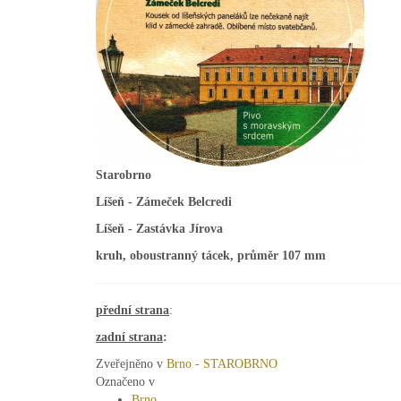
Starobrno
Líšeň - Zámeček Belcredi
Líšeň - Zastávka Jírova
kruh, oboustranný tácek, průměr 107 mm
přední strana
:
zadní strana
:
Zveřejněno v
Brno - STAROBRNO
Označeno v
Brno