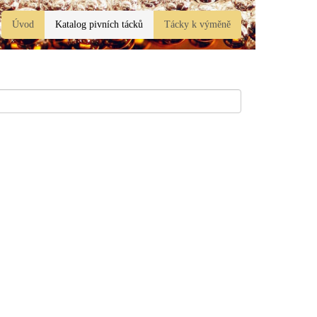
Úvod
Katalog pivních tácků
Tácky k výměně