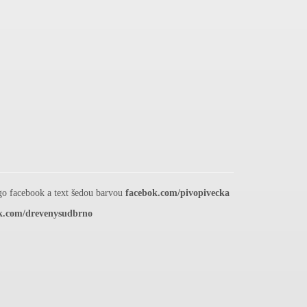
go facebook a text šedou barvou
facebok.com/pivopivecka
k.com/drevenysudbrno