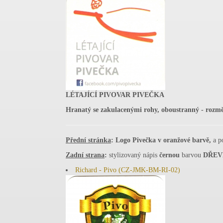
LÉTAJÍCÍ PIVOVAR PIVEČKA
Hranatý se zakulacenými rohy, oboustranný - rozm
Přední stránka
: Logo Pivečka v oranžové barvě,
a p
Zadní strana
:
stylizovaný nápis
černou
barvou
DŘEVĚ
Richard - Pivo (CZ-JMK-BM-RI-02)