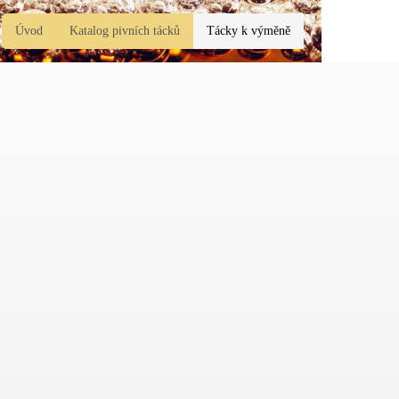
Úvod
Katalog pivních tácků
Tácky k výměně