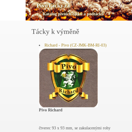
PivoTácky.cz
Katalog pivních tácků a podtácků
Tácky k výměně
Richard - Pivo (CZ-JMK-BM-RI-03)
Pivo Richard
čtverec 93 x 93 mm, se zakulacenými rohy