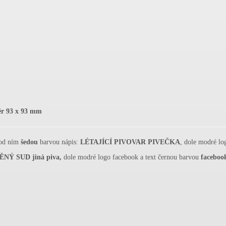
ěr 93 x 93 mm
od ním
šedou
barvou nápis:
LÉTAJÍCÍ PIVOVAR PIVEČKA
, dole modré lo
NÝ SUD jiná piva,
dole modré logo facebook a text černou barvou
faceboo