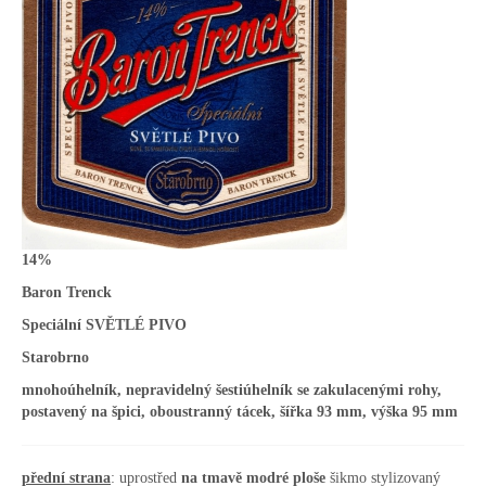
14%
Baron Trenck
Speciální SVĚTLÉ PIVO
Starobrno
mnohoúhelník, nepravidelný šestiúhelník se zakulacenými rohy,
postavený na špici, oboustranný tácek, šířka 93 mm, výška 95 mm
přední strana
: uprostřed
na tmavě modré ploše
šikmo stylizovaný