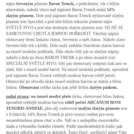
nápis
červeným
písmem
Baron Trenck,
s podtržením, vše s bílým
stínováním, nahoře vlevo nad nápisem Baron Trenck tenká
14%
zlatým písmem
.
Dole pod nápisem Baron Trenck stylizovaně zlatým
písmem text Speciální a pod ním bílým tiskacím písmem nápis
SVĚTLÉ PIVO a pod ním drobným zlatým písmem text: SILNÉ SE
SAMETOVOU CHUTÍ A JEMNOU HOŘKOSTÍ. Všechny nápisy
olemovaný třemi linkami zlatou, červenou a opět zlatou. Nahoře zlato-
červeno-bílý erb s křídly. Dole malý emblém Starobrno zlatou barvou
na tmavě modrém podkladu. Dále okolo bílý pás se zlatými nápisy:
nahoře a dole po dvou BARON TRENK a po obou stranách text:
SPECIÁLNÍ SVĚTLÉ PIVO, bílý pás olemovaný tenkými link ami ve
zlaté, bílé a tmavě modré barvě. Na tmavě modrém podkladu, uprostřed
pod nápisem Baron Trenck světlejší modrou barvou reliéf pečeti.
Olemování po obvodu tácku tmavě modrou barvou se zlatou a bílou
linkou.
Olemování
celého tácku pak ještě širším
zlatým páskem.
zadní strana
:
na tmavě modré ploše
tácku, olemované bílou linkou,
uprostřed světlejší modrou barvou
reliéf pečeti
ARCANUM BONI
TENORIS ANIMAE,
přes něj vodorovně
malým zlatým písmem
text
v 8 řádcích
:
14% Baron Trenck je pivo vysoce ceněné pro svou
nezaměnitelnou plnou chuť a sílu. Vaří se z nejlepšího moravského
sladu a vybraného českého chmele. Podle starobrněnských tradic pak
dozrává několik měsíců ve sklepích. Tento řízný, osvěžující nápoj Vám