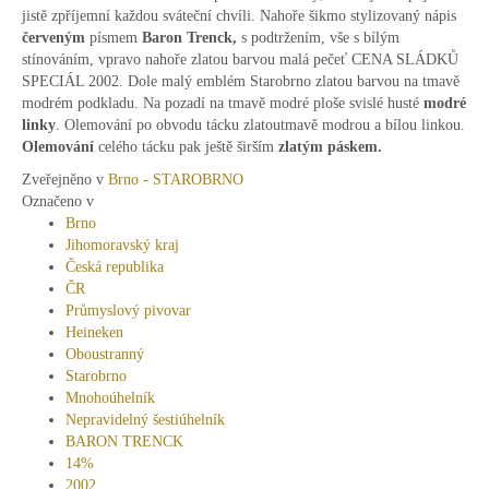
jistě zpříjemní každou sváteční chvíli. Nahoře šikmo stylizovaný nápis
červeným
písmem
Baron Trenck,
s podtržením, vše s bílým
stínováním, vpravo nahoře zlatou barvou malá pečeť CENA SLÁDKŮ
SPECIÁL 2002. Dole malý emblém Starobrno zlatou barvou na tmavě
modrém podkladu. Na pozadí na tmavě modré ploše svislé husté
modré
linky
. Olemování po obvodu tácku zlatoutmavě modrou a bílou linkou.
Olemování
celého tácku pak ještě širším
zlatým páskem.
Zveřejněno v
Brno - STAROBRNO
Označeno v
Brno
Jihomoravský kraj
Česká republika
ČR
Průmyslový pivovar
Heineken
Oboustranný
Starobrno
Mnohoúhelník
Nepravidelný šestiúhelník
BARON TRENCK
14%
2002