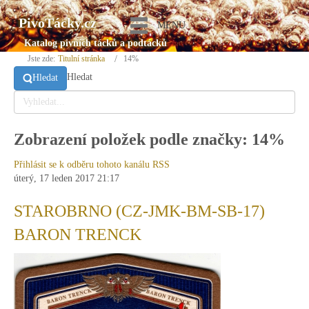
PivoTácky.cz
MENU
Katalog pivních tácků a podtácků
Jste zde:
Titulní stránka
14%
Hledat
Hledat
Zobrazení položek podle značky: 14%
Přihlásit se k odběru tohoto kanálu RSS
úterý, 17 leden 2017 21:17
STAROBRNO (CZ-JMK-BM-SB-17)
BARON TRENCK