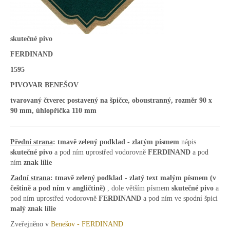
skutečné pivo
FERDINAND
1595
PIVOVAR BENEŠOV
tvarovaný čtverec postavený na špičce, oboustranný, rozměr 90 x
90 mm, úhlopříčka 110 mm
Přední strana
: tmavě zelený podklad - zlatým písmem
nápis
skutečné pivo
a pod ním uprostřed vodorovně
FERDINAND
a pod
ním
znak lílie
Zadní strana
:
tmavě zelený podklad - zlatý text
malým písmem (v
češtině a pod ním v angličtině)
, dole větším písmem
skutečné pivo
a
pod ním uprostřed vodorovně
FERDINAND
a pod ním ve spodní špici
malý znak lílie
Zveřejněno v
Benešov - FERDINAND