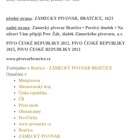
přední
strana
: ZÁMECKÝ PIVOVAR, BRATČICE, 1623
zadní strana
: Zámecký pivovar Bratčice • Poctivý doušek •
Na
zdraví Vám připíjí Petr Žák, sládek Zámeckého pivovaru, a.s.
PIVO ČESKÉ REPUBLIKY 2012,
PIVO ČESKÉ REPUBLIKY
2015,
PIVO ČESKÉ REPUBLIKY 2013
www.pivovarbratcice.cz
Zveřejněno v
Bratčice - ZÁMECKÝ PIVOVAR BRATČICE
Označeno v
Minipivovar
Jihomoravský kraj
Česká republika
ČR
Pivní tácek
Oboustranný
PivoTácky
www pivotacky cz
Bratčice
ZÁMECKÝ PIVOVAR