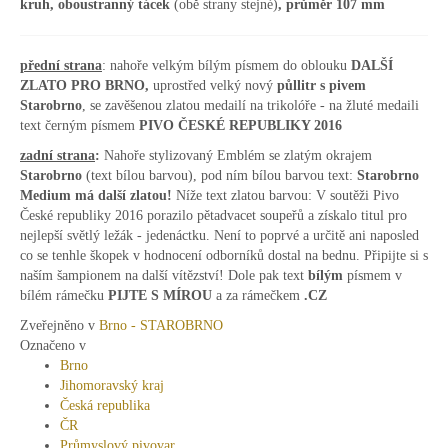
kruh, oboustranný tácek
(obě strany stejné)
, průměr 107 mm
přední strana
: nahoře velkým bílým písmem do oblouku
DALŠÍ
ZLATO PRO BRNO,
uprostřed velký nový
půllitr s pivem
Starobrno
, se zavěšenou zlatou medailí na trikolóře - na žluté medaili
text černým písmem
PIVO ČESKÉ REPUBLIKY 2016
zadní strana
:
Nahoře stylizovaný Emblém se zlatým okrajem
Starobrno
(text bílou barvou), pod ním bílou barvou text:
Starobrno
Medium má další zlatou!
Níže text zlatou barvou: V soutěži Pivo
České republiky 2016 porazilo pětadvacet soupeřů a získalo titul pro
nejlepší světlý ležák - jedenáctku. Není to poprvé a určitě ani naposled
co se tenhle škopek v hodnocení odborníků dostal na bednu. Připijte si s
naším šampionem na další vítězství! Dole pak text
bílým
písmem v
bílém rámečku
PIJTE S MÍROU
a za rámečkem
.CZ
Zveřejněno v
Brno - STAROBRNO
Označeno v
Brno
Jihomoravský kraj
Česká republika
ČR
Průmyslový pivovar