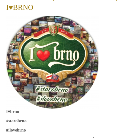
I♥BRNO
I♥brno
#starobrno
#ilovebrno