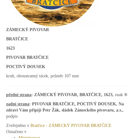
ZÁMECKÝ PIVOVAR
BRATČICE
1623
PIVOVAR BRATČICE
POCTIVÝ DOUSEK
kruh, oboustranný tácek, průměr 107 mm
přední
strana
: ZÁMECKÝ PIVOVAR, BRATČICE, 1623,
znak
®
zadní strana
: PIVOVAR BRATČICE, POCTIVÝ DOUSEK, Na
zdraví Vám připíjí Petr Žák, sládek Zámeckého pivovaru, a.s.,
podpis
Zveřejněno v
Bratčice - ZÁMECKÝ PIVOVAR BRATČICE
Označeno v
Minipivovar