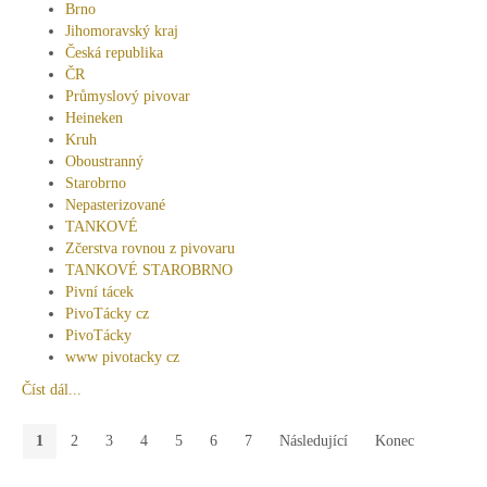
Brno
Jihomoravský kraj
Česká republika
ČR
Průmyslový pivovar
Heineken
Kruh
Oboustranný
Starobrno
Nepasterizované
TANKOVÉ
Zčerstva rovnou z pivovaru
TANKOVÉ STAROBRNO
Pivní tácek
PivoTácky cz
PivoTácky
www pivotacky cz
Číst dál...
1
2
3
4
5
6
7
Následující
Konec