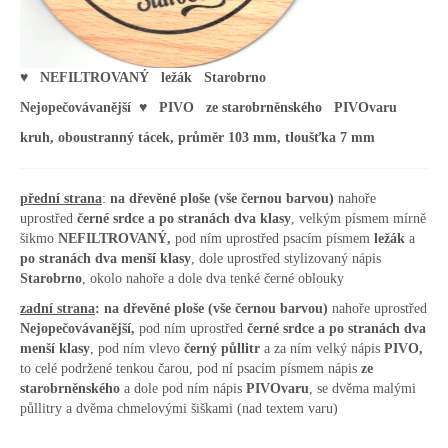
♥ NEFILTROVANÝ ležák Starobrno
Nejopečovávanější ♥ PIVO ze starobrněnského PIVOvaru
kruh, oboustranný tácek, průměr 103 mm, tloušťka 7 mm
přední strana
:
na dřevěné ploše
(vše černou barvou)
nahoře
uprostřed
černé srdce a po stranách dva klasy
, velkým písmem mírně
šikmo
NEFILTROVANÝ,
pod ním uprostřed psacím písmem
ležák
a
po stranách dva menší klasy
, dole uprostřed stylizovaný nápis
Starobrno
, okolo nahoře a dole dva tenké černé oblouky
zadní strana
:
na dřevěné ploše
(vše černou barvou)
nahoře uprostřed
Nejopečovávanější,
pod ním uprostřed
černé srdce a po stranách dva
menší klasy
, pod ním vlevo
černý půllitr
a za ním velký nápis
PIVO,
to celé podržené tenkou čarou, pod ní psacím písmem nápis
ze
starobrněnského
a dole pod ním nápis
PIVOvaru
, se dvěma malými
půllitry a dvěma chmelovými šiškami (nad textem varu)