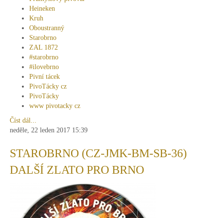
Heineken
Kruh
Oboustranný
Starobrno
ZAL 1872
#starobrno
#ilovebrno
Pivní tácek
PivoTácky cz
PivoTácky
www pivotacky cz
Číst dál...
neděle, 22 leden 2017 15:39
STAROBRNO (CZ-JMK-BM-SB-36)
DALŠÍ ZLATO PRO BRNO