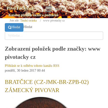
PivoTácky.cz
MENU
Katalog pivních tácků a podtácků
Jste zde:
Titulní stránka
www pivotacky cz
Hledat
Hledat
Zobrazení položek podle značky: www
pivotacky cz
Přihlásit se k odběru tohoto kanálu RSS
pondělí, 30 leden 2017 00:44
BRATČICE (CZ-JMK-BR-ZPB-02)
ZÁMECKÝ PIVOVAR