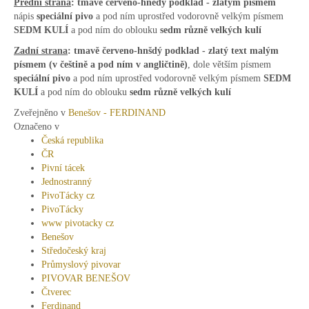
Přední strana
: tmavě červeno-hnědý podklad - zlatým písmem
nápis
speciální pivo
a pod ním uprostřed vodorovně velkým písmem
SEDM KULÍ
a pod ním do oblouku
sedm různě velkých kulí
Zadní strana
:
tmavě červeno-hnšdý podklad - zlatý text
malým
písmem (v češtině a pod ním v angličtině)
, dole větším písmem
speciální pivo
a pod ním uprostřed vodorovně velkým písmem
SEDM
KULÍ
a pod ním do oblouku
sedm různě velkých kulí
Zveřejněno v
Benešov - FERDINAND
Označeno v
Česká republika
ČR
Pivní tácek
Jednostranný
PivoTácky cz
PivoTácky
www pivotacky cz
Benešov
Středočeský kraj
Průmyslový pivovar
PIVOVAR BENEŠOV
Čtverec
Ferdinand