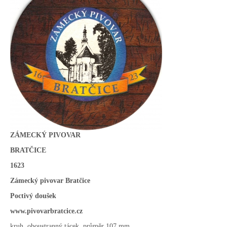
ZÁMECKÝ PIVOVAR
BRATČICE
1623
Zámecký pivovar Bratčice
Poctivý doušek
www.pivovarbratcice.cz
kruh, oboustranný tácek, průměr 107 mm