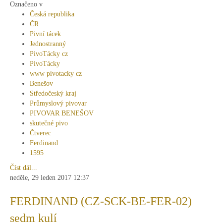
Označeno v
Česká republika
ČR
Pivní tácek
Jednostranný
PivoTácky cz
PivoTácky
www pivotacky cz
Benešov
Středočeský kraj
Průmyslový pivovar
PIVOVAR BENEŠOV
skutečné pivo
Čtverec
Ferdinand
1595
Číst dál...
neděle, 29 leden 2017 12:37
FERDINAND (CZ-SCK-BE-FER-02)
sedm kulí