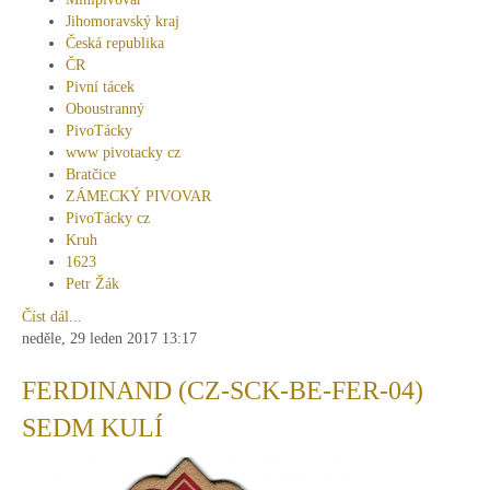
Jihomoravský kraj
Česká republika
ČR
Pivní tácek
Oboustranný
PivoTácky
www pivotacky cz
Bratčice
ZÁMECKÝ PIVOVAR
PivoTácky cz
Kruh
1623
Petr Žák
Číst dál...
neděle, 29 leden 2017 13:17
FERDINAND (CZ-SCK-BE-FER-04)
SEDM KULÍ