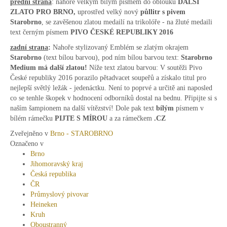
přední strana
: nahoře velkým bílým písmem do oblouku
DALŠÍ
ZLATO PRO BRNO,
uprostřed velký nový
půllitr s pivem
Starobrno
, se zavěšenou zlatou medailí na trikolóře - na žluté medaili
text černým písmem
PIVO ČESKÉ REPUBLIKY 2016
zadní strana
:
Nahoře stylizovaný Emblém se zlatým okrajem
Starobrno
(text bílou barvou), pod ním bílou barvou text:
Starobrno
Medium má další zlatou!
Níže text zlatou barvou: V soutěži Pivo
České republiky 2016 porazilo pětadvacet soupeřů a získalo titul pro
nejlepší světlý ležák - jedenáctku. Není to poprvé a určitě ani naposled
co se tenhle škopek v hodnocení odborníků dostal na bednu. Připijte si s
naším šampionem na další vítězství! Dole pak text
bílým
písmem v
bílém rámečku
PIJTE S MÍROU
a za rámečkem
.CZ
Zveřejněno v
Brno - STAROBRNO
Označeno v
Brno
Jihomoravský kraj
Česká republika
ČR
Průmyslový pivovar
Heineken
Kruh
Oboustranný