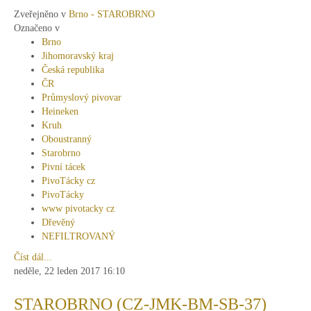
Zveřejněno v
Brno - STAROBRNO
Označeno v
Brno
Jihomoravský kraj
Česká republika
ČR
Průmyslový pivovar
Heineken
Kruh
Oboustranný
Starobrno
Pivní tácek
PivoTácky cz
PivoTácky
www pivotacky cz
Dřevěný
NEFILTROVANÝ
Číst dál...
neděle, 22 leden 2017 16:10
STAROBRNO (CZ-JMK-BM-SB-37)