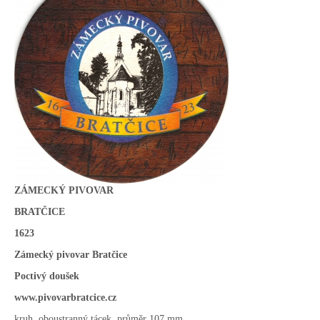
ZÁMECKÝ PIVOVAR
BRATČICE
1623
Zámecký pivovar Bratčice
Poctivý doušek
www.pivovarbratcice.cz
kruh, oboustranný tácek, průměr 107 mm