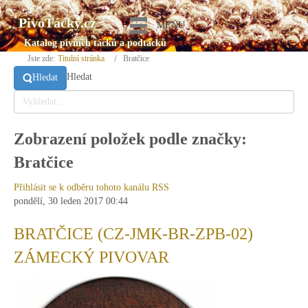
PivoTácky.cz
MENU
Katalog pivních tácků a podtácků
Jste zde:
Titulní stránka
Bratčice
Hledat
Hledat
Zobrazení položek podle značky:
Bratčice
Přihlásit se k odběru tohoto kanálu RSS
pondělí, 30 leden 2017 00:44
BRATČICE (CZ-JMK-BR-ZPB-02)
ZÁMECKÝ PIVOVAR