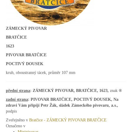
ZÁMECKÝ PIVOVAR
BRATČICE
1623
PIVOVAR BRATČICE
POCTIVÝ DOUSEK
kruh, oboustranný tácek, průměr 107 mm
přední
strana
: ZÁMECKÝ PIVOVAR, BRATČICE, 1623,
znak
®
zadní strana
: PIVOVAR BRATČICE, POCTIVÝ DOUSEK, Na
zdraví Vám připíjí Petr Žák, sládek Zámeckého pivovaru, a.s.,
podpis
Zveřejněno v
Bratčice - ZÁMECKÝ PIVOVAR BRATČICE
Označeno v
Minipivovar