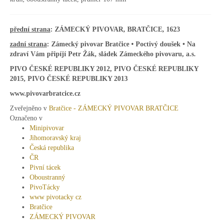
přední
strana
: ZÁMECKÝ PIVOVAR, BRATČICE, 1623
zadní strana
: Zámecký pivovar Bratčice • Poctivý doušek •
Na
zdraví Vám připíjí Petr Žák, sládek Zámeckého pivovaru, a.s.
PIVO ČESKÉ REPUBLIKY 2012,
PIVO ČESKÉ REPUBLIKY
2015,
PIVO ČESKÉ REPUBLIKY 2013
www.pivovarbratcice.cz
Zveřejněno v
Bratčice - ZÁMECKÝ PIVOVAR BRATČICE
Označeno v
Minipivovar
Jihomoravský kraj
Česká republika
ČR
Pivní tácek
Oboustranný
PivoTácky
www pivotacky cz
Bratčice
ZÁMECKÝ PIVOVAR