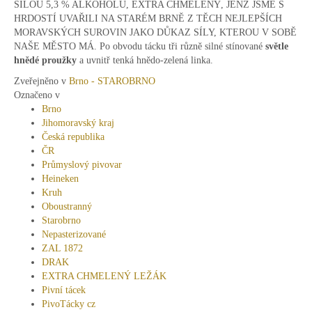
SILOU 5,3 % ALKOHOLU, EXTRA CHMELENÝ, JENŽ JSME S
HRDOSTÍ UVAŘILI NA STARÉM BRNĚ Z TĚCH NEJLEPŠÍCH
MORAVSKÝCH SUROVIN JAKO DŮKAZ SÍLY, KTEROU V SOBĚ
NAŠE MĚSTO MÁ. Po obvodu tácku tři různě silné stínované
světle
hnědé proužky
a uvnitř tenká hnědo-zelená linka.
Zveřejněno v
Brno - STAROBRNO
Označeno v
Brno
Jihomoravský kraj
Česká republika
ČR
Průmyslový pivovar
Heineken
Kruh
Oboustranný
Starobrno
Nepasterizované
ZAL 1872
DRAK
EXTRA CHMELENÝ LEŽÁK
Pivní tácek
PivoTácky cz