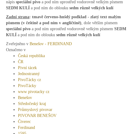
nápis
speciální pivo
a pod ním uprostřed vodorovně velkým písmem
SEDM KULÍ
a pod ním do oblouku
sedm různě velkých kulí
Zadní strana
:
tmavě červeno-hnšdý podklad - zlatý text
malým
písmem (v češtině a pod ním v angličtině)
, dole větším písmem
speciální pivo
a pod ním uprostřed vodorovně velkým písmem
SEDM
KULÍ
a pod ním do oblouku
sedm různě velkých kulí
Zveřejněno v
Benešov - FERDINAND
Označeno v
Česká republika
ČR
Pivní tácek
Jednostranný
PivoTácky cz
PivoTácky
www pivotacky cz
Benešov
Středočeský kraj
Průmyslový pivovar
PIVOVAR BENEŠOV
Čtverec
Ferdinand
1595