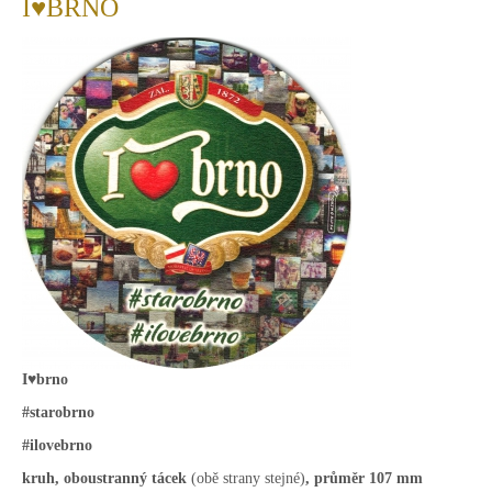
I♥BRNO
I♥brno
#starobrno
#ilovebrno
kruh, oboustranný tácek
(obě strany stejné)
, průměr 107 mm