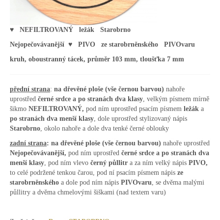
♥ NEFILTROVANÝ ležák Starobrno
Nejopečovávanější ♥ PIVO ze starobrněnského PIVOvaru
kruh, oboustranný tácek, průměr 103 mm, tloušťka 7 mm
přední strana
:
na dřevěné ploše
(vše černou barvou)
nahoře
uprostřed
černé srdce a po stranách dva klasy
, velkým písmem mírně
šikmo
NEFILTROVANÝ,
pod ním uprostřed psacím písmem
ležák
a
po stranách dva menší klasy
, dole uprostřed stylizovaný nápis
Starobrno
, okolo nahoře a dole dva tenké černé oblouky
zadní strana
:
na dřevěné ploše
(vše černou barvou)
nahoře uprostřed
Nejopečovávanější,
pod ním uprostřed
černé srdce a po stranách dva
menší klasy
, pod ním vlevo
černý půllitr
a za ním velký nápis
PIVO,
to celé podržené tenkou čarou, pod ní psacím písmem nápis
ze
starobrněnského
a dole pod ním nápis
PIVOvaru
, se dvěma malými
půllitry a dvěma chmelovými šiškami (nad textem varu)