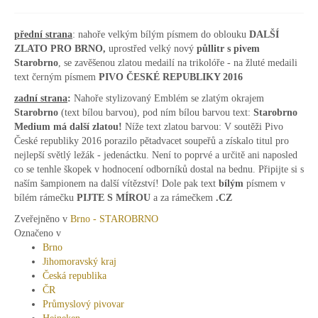
přední strana
: nahoře velkým bílým písmem do oblouku
DALŠÍ
ZLATO PRO BRNO,
uprostřed velký nový
půllitr s pivem
Starobrno
, se zavěšenou zlatou medailí na trikolóře - na žluté medaili
text černým písmem
PIVO ČESKÉ REPUBLIKY 2016
zadní strana
:
Nahoře stylizovaný Emblém se zlatým okrajem
Starobrno
(text bílou barvou), pod ním bílou barvou text:
Starobrno
Medium má další zlatou!
Níže text zlatou barvou: V soutěži Pivo
České republiky 2016 porazilo pětadvacet soupeřů a získalo titul pro
nejlepší světlý ležák - jedenáctku. Není to poprvé a určitě ani naposled
co se tenhle škopek v hodnocení odborníků dostal na bednu. Připijte si s
naším šampionem na další vítězství! Dole pak text
bílým
písmem v
bílém rámečku
PIJTE S MÍROU
a za rámečkem
.CZ
Zveřejněno v
Brno - STAROBRNO
Označeno v
Brno
Jihomoravský kraj
Česká republika
ČR
Průmyslový pivovar