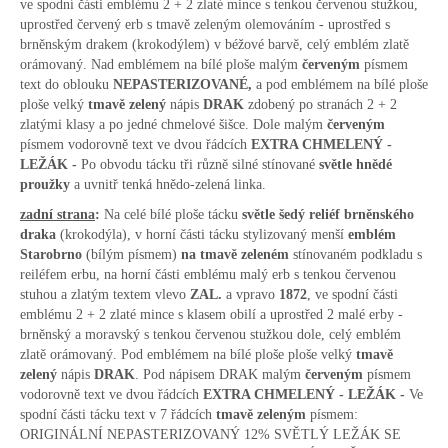
ve spodní části emblému 2 + 2 zlaté mince s tenkou červenou stužkou,
uprostřed červený erb s tmavě zeleným olemováním - uprostřed s
brněnským drakem (krokodýlem) v béžové barvě, celý emblém zlatě
orámovaný. Nad emblémem na bílé ploše malým
červeným
písmem
text do oblouku
NEPASTERIZOVANÉ,
a pod emblémem na bílé ploše
ploše velký
tmavě zelený
nápis
DRAK
zdobený po stranách 2 + 2
zlatými klasy a po jedné chmelové šišce. Dole malým
červeným
písmem vodorovně text ve dvou řádcích
EXTRA CHMELENÝ -
LEŽÁK -
Po obvodu tácku tři různě silné stínované
světle hnědé
proužky
a uvnitř tenká hnědo-zelená linka.
zadní strana
:
Na celé bílé ploše tácku
světle šedý reliéf brněnského
draka
(krokodýla), v horní části tácku stylizovaný menší
emblém
Starobrno
(bílým písmem)
na tmavě zeleném
stínovaném podkladu s
reiléfem erbu, na horní části emblému malý erb s tenkou červenou
stuhou a zlatým textem vlevo
ZAL.
a vpravo
1872
, ve spodní části
emblému 2 + 2 zlaté mince s klasem obilí a uprostřed 2 malé erby -
brněnský a moravský s tenkou červenou stužkou dole, celý emblém
zlatě orámovaný. Pod emblémem na bílé ploše ploše velký
tmavě
zelený
nápis
DRAK
. Pod nápisem DRAK malým
červeným
písmem
vodorovně text ve dvou řádcích
EXTRA CHMELENÝ - LEŽÁK -
Ve
spodní části tácku text v 7 řádcích
tmavě zeleným
písmem:
ORIGINÁLNÍ NEPASTERIZOVANÝ 12% SVĚTLÝ LEŽÁK SE