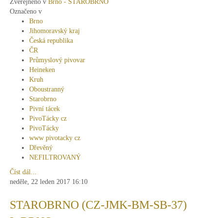
Zveřejněno v
Brno - STAROBRNO
Označeno v
Brno
Jihomoravský kraj
Česká republika
ČR
Průmyslový pivovar
Heineken
Kruh
Oboustranný
Starobrno
Pivní tácek
PivoTácky cz
PivoTácky
www pivotacky cz
Dřevěný
NEFILTROVANÝ
Číst dál...
neděle, 22 leden 2017 16:10
STAROBRNO (CZ-JMK-BM-SB-37)