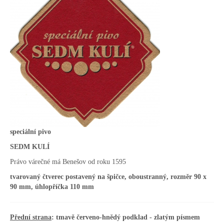
speciální pivo
SEDM KULÍ
Právo várečné má Benešov od roku 1595
tvarovaný čtverec postavený na špičce, oboustranný, rozměr 90 x
90 mm, úhlopříčka 110 mm
Přední strana
: tmavě červeno-hnědý podklad - zlatým písmem