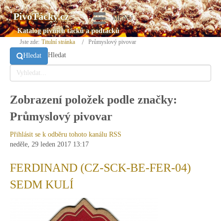
PivoTácky.cz
MENU
Katalog pivních tácků a podtácků
Jste zde:
Titulní stránka
Průmyslový pivovar
Hledat
Hledat
Zobrazení položek podle značky:
Průmyslový pivovar
Přihlásit se k odběru tohoto kanálu RSS
neděle, 29 leden 2017 13:17
FERDINAND (CZ-SCK-BE-FER-04)
SEDM KULÍ