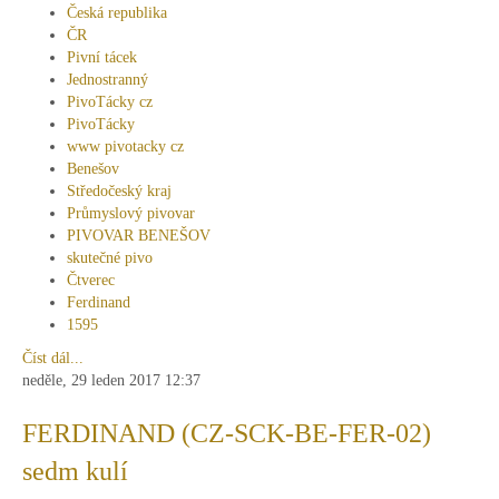
Česká republika
ČR
Pivní tácek
Jednostranný
PivoTácky cz
PivoTácky
www pivotacky cz
Benešov
Středočeský kraj
Průmyslový pivovar
PIVOVAR BENEŠOV
skutečné pivo
Čtverec
Ferdinand
1595
Číst dál...
neděle, 29 leden 2017 12:37
FERDINAND (CZ-SCK-BE-FER-02)
sedm kulí