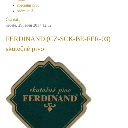
speciální pivo
sedm kulí
Číst dál...
neděle, 29 leden 2017 12:52
FERDINAND (CZ-SCK-BE-FER-03)
skutečné pivo