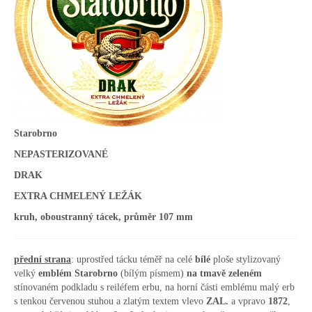
Starobrno
NEPASTERIZOVANÉ
DRAK
EXTRA CHMELENÝ LEŽÁK
kruh, oboustranný tácek, průměr 107 mm
přední strana
: uprostřed tácku téměř na celé
bílé
ploše stylizovaný
velký
emblém Starobrno
(bílým písmem)
na tmavě zeleném
stínovaném podkladu s reiléfem erbu, na horní části emblému malý erb
s tenkou červenou stuhou a zlatým textem vlevo
ZAL.
a vpravo
1872
,