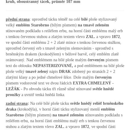
kruh, oboustranný tácek, průměr 107 mm
přední strana
: uprostřed tácku téměř na celé
bílé
ploše stylizovaný
velký
emblém Starobrno
(bílým písmem)
na tmavě zeleném
stínovaném podkladu s reiléfem erbu, na horní části emblému malý erb
s tenkou červenou stuhou a zlatým textem vlevo
ZAL.
a vpravo
1872
,
ve spodní části emblému 2 + 2 zlaté mince s tenkou červenou stužkou,
uprostřed červený erb s tmavě zeleným olemováním - uprostřed s
brněnským drakem (krokodýlem) v béžové barvě, celý emblém zlatě
orámovaný. Nad emblémem na bílé ploše malým
červeným
písmem
text do oblouku
NEPASTERIZOVANÉ,
a pod emblémem na bílé ploše
ploše velký
tmavě zelený
nápis
DRAK
zdobený po stranách 2 + 2
zlatými klasy a po jedné chmelové šišce. Dole malým
červeným
písmem vodorovně text ve dvou řádcích
EXTRA CHMELENÝ -
LEŽÁK -
Po obvodu tácku tři různě silné stínované
světle hnědé
proužky
a uvnitř tenká hnědá linka.
zadní strana
:
Na celé bílé ploše tácku
světle hnědý reliéf brněnského
draka
(krokodýla), v horní části tácku stylizovaný menší
emblém
Starobrno
(bílým písmem)
na tmavě zeleném
stínovaném podkladu s
reiléfem erbu, na horní části emblému malý erb s tenkou červenou
stuhou a zlatým textem vlevo
ZAL.
a vpravo
1872
, ve spodní části