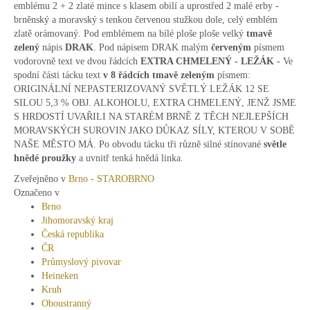
emblému 2 + 2 zlaté mince s klasem obilí a uprostřed 2 malé erby -
brněnský a moravský s tenkou červenou stužkou dole, celý emblém
zlatě orámovaný. Pod emblémem na bílé ploše ploše velký
tmavě
zelený
nápis
DRAK
. Pod nápisem DRAK malým
červeným
písmem
vodorovně text ve dvou řádcích
EXTRA CHMELENÝ - LEŽÁK -
Ve
spodní části tácku text
v 8 řádcích
tmavě zeleným
písmem:
ORIGINÁLNÍ NEPASTERIZOVANÝ SVĚTLÝ LEŽÁK 12 SE
SILOU 5,3 % OBJ. ALKOHOLU, EXTRA CHMELENÝ, JENŽ JSME
S HRDOSTÍ UVAŘILI NA STARÉM BRNĚ Z TĚCH NEJLEPŠÍCH
MORAVSKÝCH SUROVIN JAKO DŮKAZ SÍLY, KTEROU V SOBĚ
NAŠE MĚSTO MÁ. Po obvodu tácku tři různě silné stínované
světle
hnědé proužky
a uvnitř tenká hnědá linka.
Zveřejněno v
Brno - STAROBRNO
Označeno v
Brno
Jihomoravský kraj
Česká republika
ČR
Průmyslový pivovar
Heineken
Kruh
Oboustranný