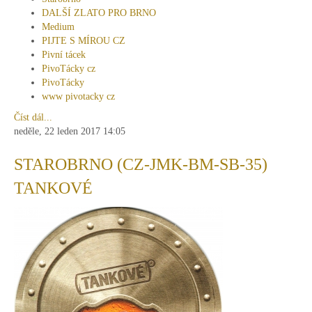
DALŠÍ ZLATO PRO BRNO
Medium
PIJTE S MÍROU CZ
Pivní tácek
PivoTácky cz
PivoTácky
www pivotacky cz
Číst dál...
neděle, 22 leden 2017 14:05
STAROBRNO (CZ-JMK-BM-SB-35)
TANKOVÉ