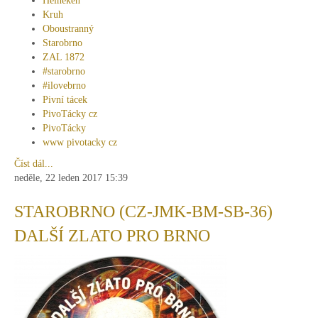
Heineken
Kruh
Oboustranný
Starobrno
ZAL 1872
#starobrno
#ilovebrno
Pivní tácek
PivoTácky cz
PivoTácky
www pivotacky cz
Číst dál...
neděle, 22 leden 2017 15:39
STAROBRNO (CZ-JMK-BM-SB-36)
DALŠÍ ZLATO PRO BRNO