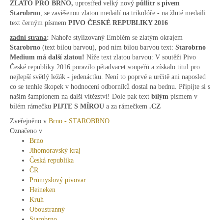
ZLATO PRO BRNO,
uprostřed velký nový
půllitr s pivem
Starobrno
, se zavěšenou zlatou medailí na trikolóře - na žluté medaili
text černým písmem
PIVO ČESKÉ REPUBLIKY 2016
zadní strana
:
Nahoře stylizovaný Emblém se zlatým okrajem
Starobrno
(text bílou barvou), pod ním bílou barvou text:
Starobrno
Medium má další zlatou!
Níže text zlatou barvou: V soutěži Pivo
České republiky 2016 porazilo pětadvacet soupeřů a získalo titul pro
nejlepší světlý ležák - jedenáctku. Není to poprvé a určitě ani naposled
co se tenhle škopek v hodnocení odborníků dostal na bednu. Připijte si s
naším šampionem na další vítězství! Dole pak text
bílým
písmem v
bílém rámečku
PIJTE S MÍROU
a za rámečkem
.CZ
Zveřejněno v
Brno - STAROBRNO
Označeno v
Brno
Jihomoravský kraj
Česká republika
ČR
Průmyslový pivovar
Heineken
Kruh
Oboustranný
Starobrno