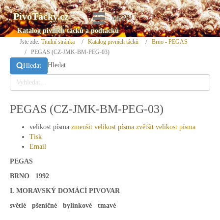
PivoTácky.cz
MENU
Katalog pivních tácků a podtácků
Jste zde:
Titulní stránka
Katalog pivních tácků
Brno - PEGAS
PEGAS (CZ-JMK-BM-PEG-03)
Hledat
Hledat
PEGAS (CZ-JMK-BM-PEG-03)
velikost písma
zmenšit velikost písma
zvětšit velikost písma
Tisk
Email
PEGAS
BRNO 1992
I. MORAVSKÝ DOMÁCÍ PIVOVAR
světlé pšeničné bylinkové tmavé