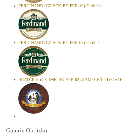
FERDINAND (CZ-SCK-BE-FER-10) Ferdináda
FERDINAND (CZ-SCK-BE-FER-09) Ferdináda
BRATČICE (CZ-JMK-BR-ZPB-02) ZÁMECKÝ PIVOVAR
Galerie Obrázků