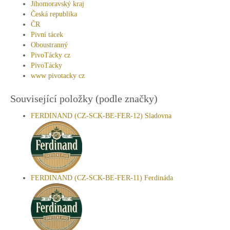
Jihomoravský kraj
Česká republika
ČR
Pivní tácek
Oboustranný
PivoTácky cz
PivoTácky
www pivotacky cz
Související položky (podle značky)
FERDINAND (CZ-SCK-BE-FER-12) Sladovna
FERDINAND (CZ-SCK-BE-FER-11) Ferdináda