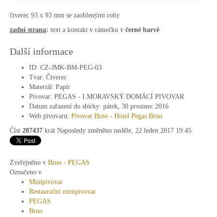
čtverec 93 x 93 mm se zaoblenými rohy
zadní strana
:
text a kontakt v rámečku v
černé barvě
Další informace
ID:
CZ-JMK-BM-PEG-03
Tvar:
Čtverec
Materiál:
Papír
Pivovar:
PEGAS - I.MORAVSKÝ DOMÁCÍ PIVOVAR
Datum zařazení do sbírky:
pátek, 30 prosinec 2016
Web pivovaru:
Pivovar Brno - Hotel Pegas Brno
Číst
287437
krát
Naposledy změněno neděle, 22 leden 2017 19:45
Zveřejněno v
Brno - PEGAS
Označeno v
Minipivovar
Restaurační minipivovar
PEGAS
Brno