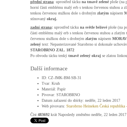
přední strana
: uprostřed tácku
na tmavě zelené
ploše (na 
horní části emblému malý erb s tenkou červenou stuhou a z
tenkou červenou stužkou dole s drobným
zlatým
nápisem
M
stínovaný
okraj.
zadní strana
:
uprostřed tácku
na světle béžové
ploše (na p
části emblému malý erb s tenkou červenou stuhou a zlatým 
červenou stužkou dole s drobným
zlatým
nápisem
MORAV
zelený
text: Nepasterizované Starobrno si dokonale uchovává
STAROBRNO ZAL. 1872
Po obvodu tácku tenký
tmavě zelený
okraj
se zlatou linkou
Další informace
ID:
CZ-JMK-BM-SB-31
Tvar:
Kruh
Materiál:
Papír
Pivovar:
STAROBRNO
Datum zařazení do sbírky:
neděle, 22 leden 2017
Web pivovaru:
Starobrno Heineken Česká republika -
Číst
483692
krát
Naposledy změněno neděle, 22 leden 2017