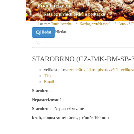
PivoTácky.cz
Katalog pivních tácků a podtácků
Jste zde:
Titulní stránka
Katalog pivních tácků
Brno - 
Hledat
Hledat
STAROBRNO (CZ-JMK-BM-SB-31)
velikost písma
zmenšit velikost písma
zvětšit velikos
Tisk
Email
Starobrno
Nepasterizované
Starobrno - Nepasterizované
kruh, oboustranný tácek, průměr 100 mm