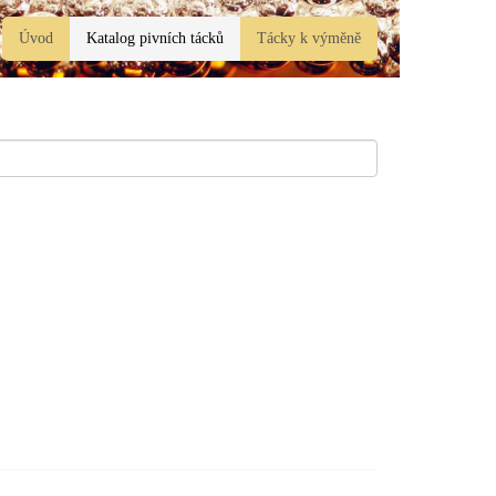
Úvod
Katalog pivních tácků
Tácky k výměně