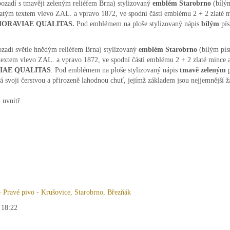
pozadí s tmavěji zeleným reliéfem Brna) stylizovaný
emblém Starobrno
(bílý
latým textem vlevo ZAL. a vpravo 1872, ve spodní části emblému 2 + 2 zlaté m
ORAVIAE QUALITAS.
Pod emblémem na ploše stylizovaný nápis
bílým
pí
ozadí světle hnědým reliéfem Brna) stylizovaný
emblém Starobrno
(bílým pí
textem vlevo ZAL. a vpravo 1872, ve spodní části emblému 2 + 2 zlaté mince a
IAE QUALITAS
. Pod emblémem na ploše stylizovaný nápis
tmavě zeleným
 svoji čerstvou a přirozeně lahodnou chuť, jejímž základem jsou nejjemnější ž
 uvnitř.
 Pravé pivo - Krušovice, Starobrno, Březňák
 18:22