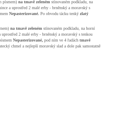
m písmem)
na tmavě zeleném
stínovaném podkladu, na
ince a uprostřed 2 malé erby - brněnský a moravský s
smem
Nepasterizované.
Po obvodu tácku tenký
zlatý
smem)
na tmavě zeleném
stínovaném podkladu, na horní
 uprostřed 2 malé erby - brněnský a moravský s tenkou
písmem
Nepasterizované,
pod ním ve 4 řadách
tmavě
atecký chmel a nejlepší moravský slad a dole pak samostatně