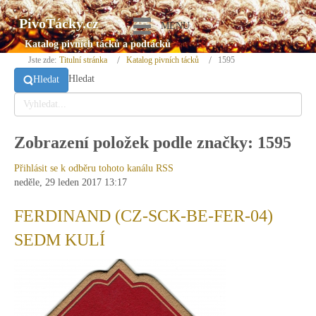
PivoTácky.cz
MENU
Katalog pivních tácků a podtácků
Jste zde:
Titulní stránka
Katalog pivních tácků
1595
Hledat
Hledat
Zobrazení položek podle značky: 1595
Přihlásit se k odběru tohoto kanálu RSS
neděle, 29 leden 2017 13:17
FERDINAND (CZ-SCK-BE-FER-04)
SEDM KULÍ