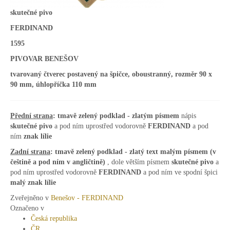
skutečné pivo
FERDINAND
1595
PIVOVAR BENEŠOV
tvarovaný čtverec postavený na špičce, oboustranný, rozměr 90 x
90 mm, úhlopříčka 110 mm
Přední strana
: tmavě zelený podklad - zlatým písmem
nápis
skutečné pivo
a pod ním uprostřed vodorovně
FERDINAND
a pod
ním
znak lílie
Zadní strana
:
tmavě zelený podklad - zlatý text
malým písmem (v
češtině a pod ním v angličtině)
, dole větším písmem
skutečné pivo
a
pod ním uprostřed vodorovně
FERDINAND
a pod ním ve spodní špici
malý znak lílie
Zveřejněno v
Benešov - FERDINAND
Označeno v
Česká republika
ČR