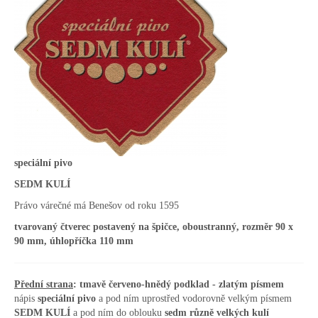
speciální pivo
SEDM KULÍ
Právo várečné má Benešov od roku 1595
tvarovaný čtverec postavený na špičce, oboustranný, rozměr 90 x
90 mm, úhlopříčka 110 mm
Přední strana
: tmavě červeno-hnědý podklad - zlatým písmem
nápis
speciální pivo
a pod ním uprostřed vodorovně velkým písmem
SEDM KULÍ
a pod ním do oblouku
sedm různě velkých kulí