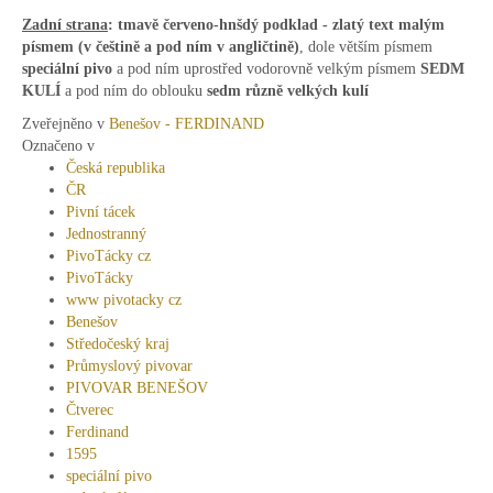
Zadní strana
:
tmavě červeno-hnšdý podklad - zlatý text
malým
písmem (v češtině a pod ním v angličtině)
, dole větším písmem
speciální pivo
a pod ním uprostřed vodorovně velkým písmem
SEDM
KULÍ
a pod ním do oblouku
sedm různě velkých kulí
Zveřejněno v
Benešov - FERDINAND
Označeno v
Česká republika
ČR
Pivní tácek
Jednostranný
PivoTácky cz
PivoTácky
www pivotacky cz
Benešov
Středočeský kraj
Průmyslový pivovar
PIVOVAR BENEŠOV
Čtverec
Ferdinand
1595
speciální pivo