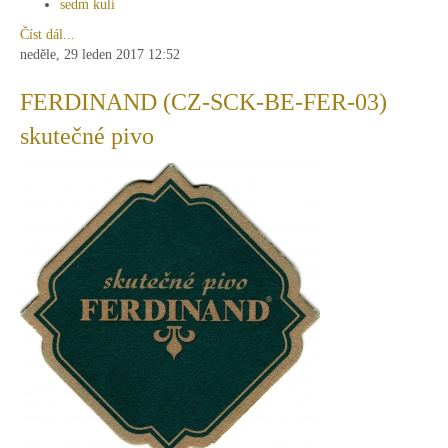
sedm kulí
Číst dál...
neděle, 29 leden 2017 12:52
FERDINAND (CZ-SCK-BE-FER-03)
skutečné pivo