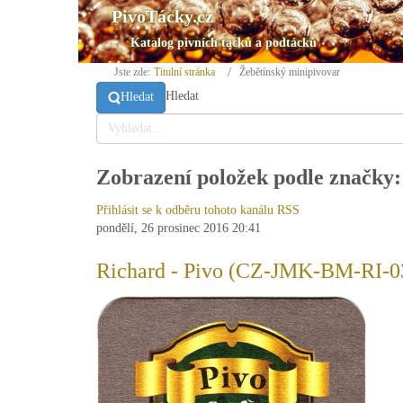
PivoTácky.cz
Katalog pivních tácků a podtácků
Jste zde:
Titulní stránka
Žebětínský minipivovar
Hledat
Hledat
Zobrazení položek podle značky:
Přihlásit se k odběru tohoto kanálu RSS
pondělí, 26 prosinec 2016 20:41
Richard - Pivo (CZ-JMK-BM-RI-0