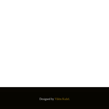
Designed by
Vilém Kužel
.