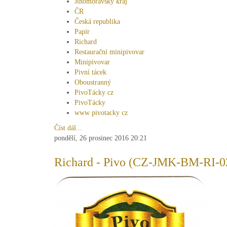
Jihomoravský kraj
ČR
Česká republika
Papír
Richard
Restaurační minipivovar
Minipivovar
Pivní tácek
Oboustranný
PivoTácky cz
PivoTácky
www pivotacky cz
Číst dál...
pondělí, 26 prosinec 2016 20:21
Richard - Pivo (CZ-JMK-BM-RI-0