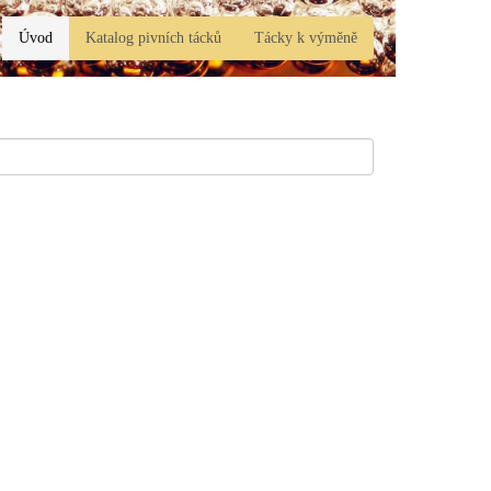
Úvod
Katalog pivních tácků
Tácky k výměně