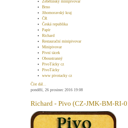
Žebětínský minipivovar
Brno
Jihomoravský kraj
ČR
Česká republika
Papír
Richard
Restaurační minipivovar
Minipivovar
Pivní tácek
Oboustranný
PivoTácky cz
PivoTácky
www pivotacky cz
Číst dál...
pondělí, 26 prosinec 2016 19:08
Richard - Pivo (CZ-JMK-BM-RI-0