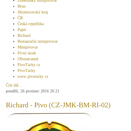
Žebětínský minipivovar
Brno
Jihomoravský kraj
ČR
Česká republika
Papír
Richard
Restaurační minipivovar
Minipivovar
Pivní tácek
Oboustranný
PivoTácky cz
PivoTácky
www pivotacky cz
Číst dál...
pondělí, 26 prosinec 2016 20:21
Richard - Pivo (CZ-JMK-BM-RI-02)