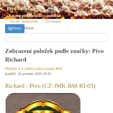
PivoTácky.cz
MENU
Katalog pivních tácků a podtácků
Jste zde:
Titulní stránka
Pivo Richard
Hledat
Hledat
Zobrazení položek podle značky: Pivo
Richard
Přihlásit se k odběru tohoto kanálu RSS
pondělí, 26 prosinec 2016 20:41
Richard - Pivo (CZ-JMK-BM-RI-03)