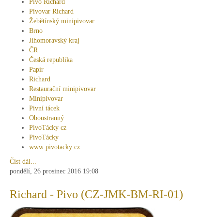
Pivo Richard
Pivovar Richard
Žebětínský minipivovar
Brno
Jihomoravský kraj
ČR
Česká republika
Papír
Richard
Restaurační minipivovar
Minipivovar
Pivní tácek
Oboustranný
PivoTácky cz
PivoTácky
www pivotacky cz
Číst dál...
pondělí, 26 prosinec 2016 19:08
Richard - Pivo (CZ-JMK-BM-RI-01)