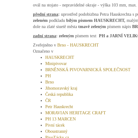
ovál na stojato - nepravidelné okraje - výška 103 mm, max
přední
strana
:
uprostřed podobizbna Petra Hauskrechta s p
zeleném
podkladu
bílým písmem HAUSKRECHT,
malým
dole na zlaté siuetě města
tmavě zeleným
písmem nápis
BR
zadní strana
: zeleným
písmem text
PH a JARNÍ VELI
Zveřejněno v
Brno - HAUSKRECHT
Označeno v
HAUSKRECHT
Minipivovar
BRNĚNSKÁ PIVOVARNICKÁ SPOLEČNOST
PH
Brno
Jihomoravský kraj
Česká republika
ČR
Petr Hauskrecht
MORAVIAN HERITAGE CRAFT
PH 13 MARCEN
Pivní tácek
Oboustranný
PivoTácky cz