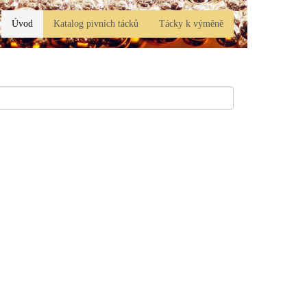
Úvod
Katalog pivních tácků
Tácky k výměně