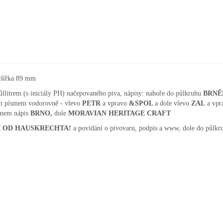
. šířka 89 mm
ůllitrem (s iniciály PH) načepovaného piva, nápisy: nahoře do půlkruhu
BRNĚ
 písmem vodorovně - vlevo
PETR
a vpravo
&
SPOL
a dole vlevo
ZAL
a vpr
mem nápis
BRNO,
dole
MORAVIAN HERITAGE CRAFT
ŠÍ OD HAUSKRECHTA!
a povídání o pivovaru, podpis a www, dole do půlkr