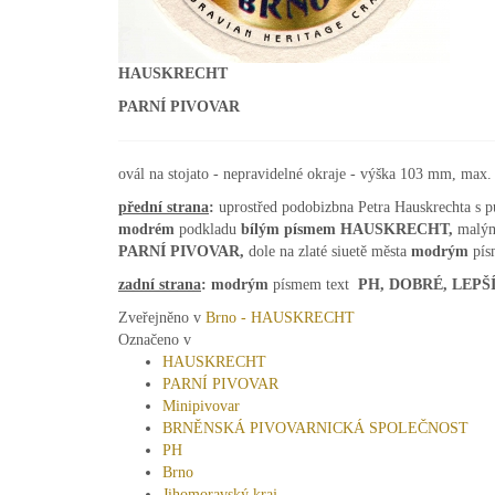
HAUSKRECHT
PARNÍ PIVOVAR
ovál na stojato - nepravidelné okraje - výška 103 mm, max
přední
strana
:
uprostřed podobizbna Petra Hauskrechta s p
modrém
podkladu
bílým písmem HAUSKRECHT,
malým
PARNÍ PIVOVAR,
dole na zlaté siuetě města
modrým
pís
zadní strana
:
modrým
písmem text
PH, DOBRÉ, LEP
Zveřejněno v
Brno - HAUSKRECHT
Označeno v
HAUSKRECHT
PARNÍ PIVOVAR
Minipivovar
BRNĚNSKÁ PIVOVARNICKÁ SPOLEČNOST
PH
Brno
Jihomoravský kraj