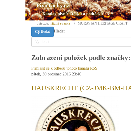
PivoTácky.cz
Katalog pivních tácků a podtácků
Jste zde:
Titulní stránka
MORAVIAN HERITAGE CRAFT
Hledat
Hledat
Zobrazení položek podle zn
Přihlásit se k odběru tohoto kanálu RSS
pátek, 30 prosinec 2016 23:40
HAUSKRECHT (CZ-JMK-BM-HA