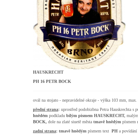
HAUSKRECHT
PH 16 PETR BOCK
ovál na stojato - nepravidelné okraje - výška 103 mm, max
přední
strana
:
uprostřed podobizbna Petra Hauskrechta s p
hnědém
podkladu
bílým písmem HAUSKRECHT,
malým
BOCK,
dole na zlaté siuetě města
tmavě hnědým
písmem 
zadní strana
: tmavě hnědým
písmem text
PH
a povídání