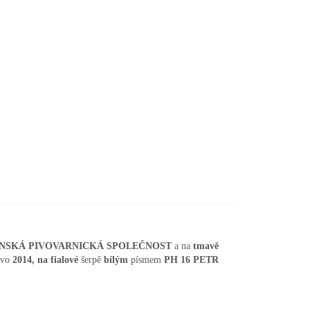
NSKÁ PIVOVARNICKÁ SPOLEČNOST
a na
tmavě
avo
2014, na fialové
šerpě
bílým
písmem
PH 16 PETR