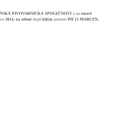
NSKÁ PIVOVARNICKÁ SPOLEČNOST
a na
tmavě
avo
2014, na zelené
šerpě
bílým
písmem
PH 13 MARCEN,