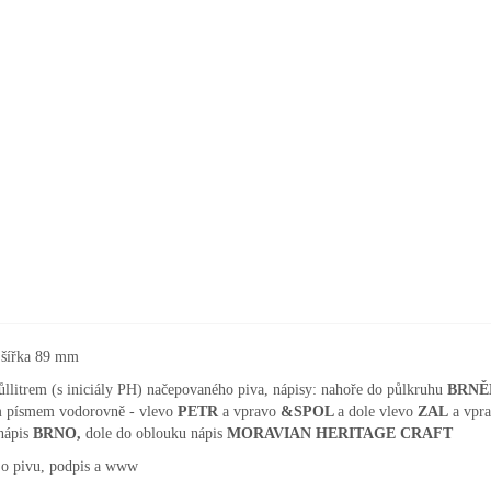
. šířka 89 mm
ůllitrem (s iniciály PH) načepovaného piva, nápisy: nahoře do půlkruhu
BRNĚ
 písmem vodorovně - vlevo
PETR
a vpravo
&
SPOL
a dole vlevo
ZAL
a vpr
nápis
BRNO,
dole do oblouku nápis
MORAVIAN HERITAGE CRAFT
 o pivu, podpis a www