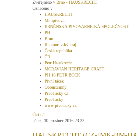
Zveřejněno v
Brno - HAUSKRECHT
Označeno v
HAUSKRECHT
Minipivovar
BRNĚNSKÁ PIVOVARNICKÁ SPOLEČNOST
PH
Brno
Jihomoravský kraj
Česká republika
ČR
Petr Hauskrecht
MORAVIAN HERITAGE CRAFT
PH 16 PETR BOCK
Pivní tácek
Oboustranný
PivoTácky cz
PivoTácky
www pivotacky cz
Číst dál...
pátek, 30 prosinec 2016 23:23
HAUSKRECHT (CZ-JMK-BM-HA