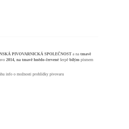
NSKÁ PIVOVARNICKÁ SPOLEČNOST
a na
tmavě
avo
2014, na tmavě hnědo-červené
šerpě
bílým
písmem
uhu info o možnosti prohlídky pivovaru