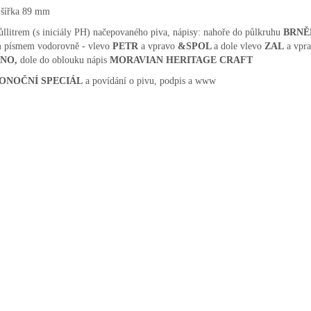
. šířka 89 mm
ůllitrem (s iniciály PH) načepovaného piva, nápisy: nahoře do půlkruhu
BRNĚ
 písmem vodorovně - vlevo
PETR
a vpravo
&
SPOL
a dole vlevo
ZAL
a vpr
NO,
dole do oblouku nápis
MORAVIAN HERITAGE CRAFT
KONOČNÍ SPECIÁL
a povídání o pivu, podpis a www