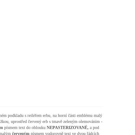
ném podkladu s reiléfem erbu, na horní části emblému malý
tužkou, uprostřed červený erb s tmavě zeleným olemováním -
ým
písmem text do oblouku
NEPASTERIZOVANÉ,
a pod
e malým
červeným
písmem vodorovně text ve dvou řádcích