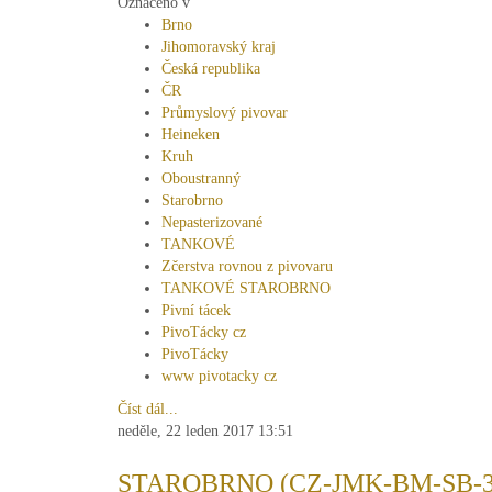
Označeno v
Brno
Jihomoravský kraj
Česká republika
ČR
Průmyslový pivovar
Heineken
Kruh
Oboustranný
Starobrno
Nepasterizované
TANKOVÉ
Zčerstva rovnou z pivovaru
TANKOVÉ STAROBRNO
Pivní tácek
PivoTácky cz
PivoTácky
www pivotacky cz
Číst dál...
neděle, 22 leden 2017 13:51
STAROBRNO (CZ-JMK-BM-SB-