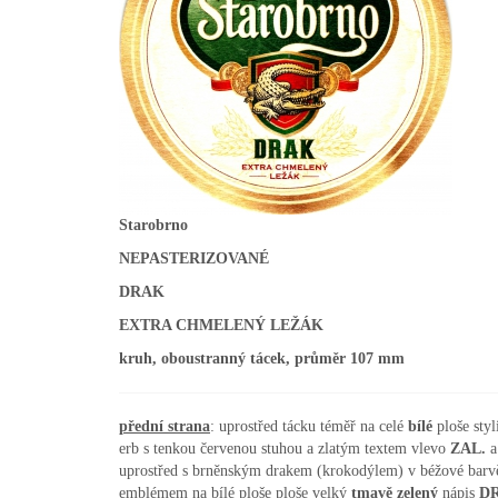
Starobrno
NEPASTERIZOVANÉ
DRAK
EXTRA CHMELENÝ LEŽÁK
kruh, oboustranný tácek, průměr 107 mm
přední strana
: uprostřed tácku téměř na celé
bílé
ploše sty
erb s tenkou červenou stuhou a zlatým textem vlevo
ZAL.
a
uprostřed s brněnským drakem (krokodýlem) v béžové bar
emblémem na bílé ploše ploše velký
tmavě zelený
nápis
D