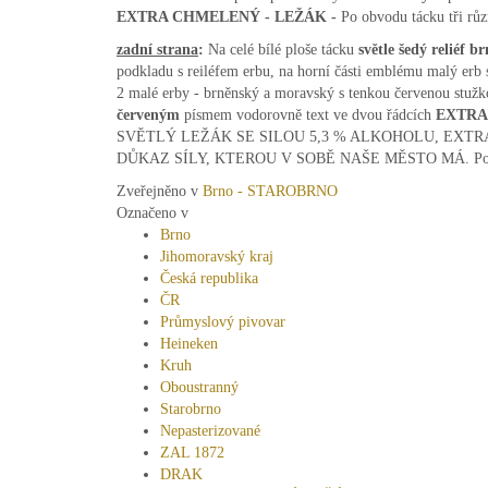
EXTRA CHMELENÝ - LEŽÁK -
Po obvodu tácku tři růz
zadní strana
:
Na celé bílé ploše tácku
světle šedý reliéf 
podkladu s reiléfem erbu, na horní části emblému malý erb
2 malé erby - brněnský a moravský s tenkou červenou stuž
červeným
písmem vodorovně text ve dvou řádcích
EXTRA
SVĚTLÝ LEŽÁK SE SILOU 5,3 % ALKOHOLU, EXTR
DŮKAZ SÍLY, KTEROU V SOBĚ NAŠE MĚSTO MÁ. Po obvod
Zveřejněno v
Brno - STAROBRNO
Označeno v
Brno
Jihomoravský kraj
Česká republika
ČR
Průmyslový pivovar
Heineken
Kruh
Oboustranný
Starobrno
Nepasterizované
ZAL 1872
DRAK