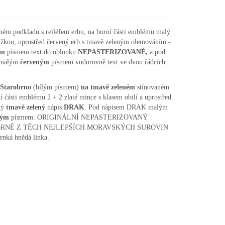
ném podkladu s reiléfem erbu, na horní části emblému malý
tužkou, uprostřed červený erb s tmavě zeleným olemováním -
ým
písmem text do oblouku
NEPASTERIZOVANÉ,
a pod
e malým
červeným
písmem vodorovně text ve dvou řádcích
Starobrno
(bílým písmem)
na tmavě zeleném
stínovaném
í části emblému 2 + 2 zlaté mince s klasem obilí a uprostřed
ký
tmavě zelený
nápis
DRAK
. Pod nápisem DRAK malým
ným
písmem: ORIGINÁLNÍ NEPASTERIZOVANÝ
M BRNĚ Z TĚCH NEJLEPŠÍCH MORAVSKÝCH SUROVIN
tenká hnědá linka.