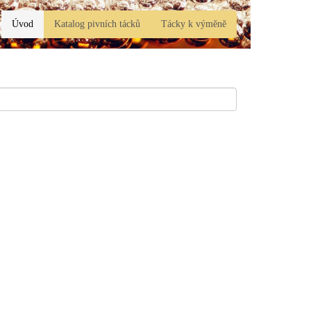
Úvod
Katalog pivních tácků
Tácky k výměně