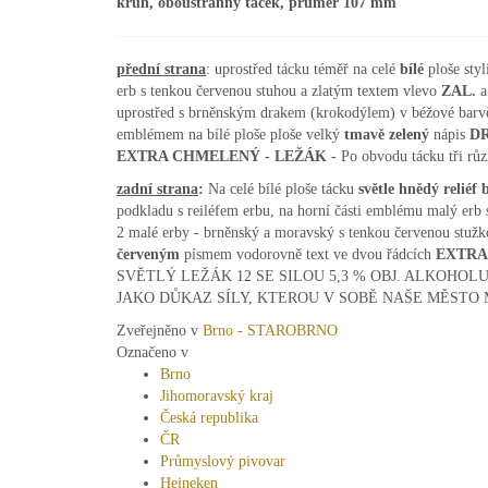
kruh, oboustranný tácek, průměr 107 mm
přední strana
: uprostřed tácku téměř na celé
bílé
ploše sty
erb s tenkou červenou stuhou a zlatým textem vlevo
ZAL.
a
uprostřed s brněnským drakem (krokodýlem) v béžové bar
emblémem na bílé ploše ploše velký
tmavě zelený
nápis
D
EXTRA CHMELENÝ - LEŽÁK -
Po obvodu tácku tři růz
zadní strana
:
Na celé bílé ploše tácku
světle hnědý reliéf
podkladu s reiléfem erbu, na horní části emblému malý erb
2 malé erby - brněnský a moravský s tenkou červenou stuž
červeným
písmem vodorovně text ve dvou řádcích
EXTRA
SVĚTLÝ LEŽÁK 12 SE SILOU 5,3 % OBJ. ALKOHO
JAKO DŮKAZ SÍLY, KTEROU V SOBĚ NAŠE MĚSTO MÁ. Po 
Zveřejněno v
Brno - STAROBRNO
Označeno v
Brno
Jihomoravský kraj
Česká republika
ČR
Průmyslový pivovar
Heineken