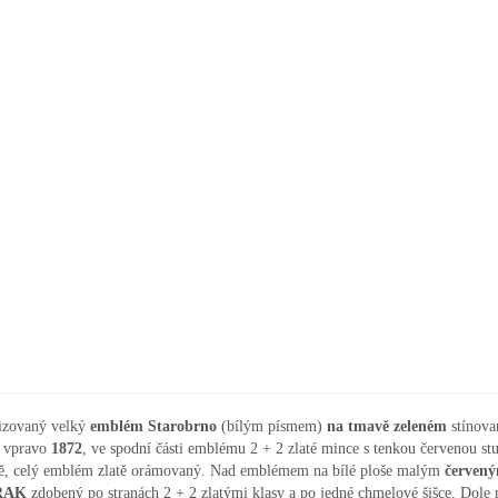
lizovaný velký
emblém Starobrno
(bílým písmem)
na tmavě zeleném
stínova
 vpravo
1872
, ve spodní části emblému 2 + 2 zlaté mince s tenkou červenou s
vě, celý emblém zlatě orámovaný. Nad emblémem na bílé ploše malým
červen
RAK
zdobený po stranách 2 + 2 zlatými klasy a po jedné chmelové šišce. Dol