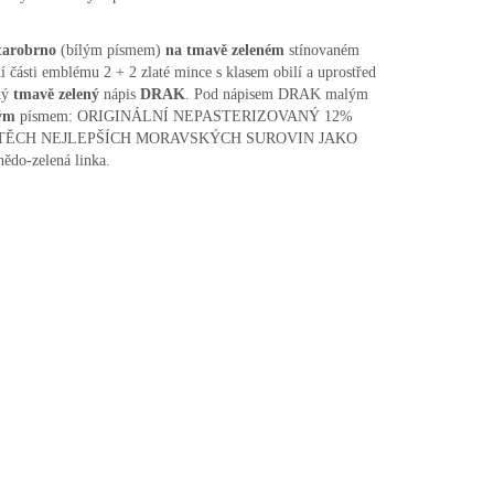
tarobrno
(bílým písmem)
na tmavě zeleném
stínovaném
í části emblému 2 + 2 zlaté mince s klasem obilí a uprostřed
ký
tmavě zelený
nápis
DRAK
. Pod nápisem DRAK malým
ným
písmem: ORIGINÁLNÍ NEPASTERIZOVANÝ 12%
Z TĚCH NEJLEPŠÍCH MORAVSKÝCH SUROVIN JAKO
nědo-zelená linka.