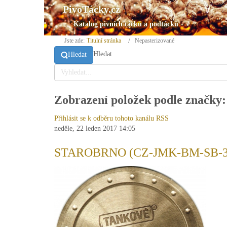
PivoTácky.cz
Katalog pivních tácků a podtácků
Jste zde:
Titulní stránka
Nepasterizované
Hledat
Hledat
Zobrazení položek podle značky:
Přihlásit se k odběru tohoto kanálu RSS
neděle, 22 leden 2017 14:05
STAROBRNO (CZ-JMK-BM-SB-