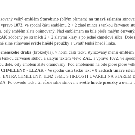
lizovaný velký
emblém Starobrno
(bílým písmem)
na tmavě zeleném
stínova
 vpravo
1872
, ve spodní části emblému 2 + 2 zlaté mince s tenkou červenou s
vě, celý emblém zlatě orámovaný. Nad emblémem na bílé ploše malým
červen
RAK
zdobený po stranách 2 + 2 zlatými klasy a po jedné chmelové šišce. Dol
ně silné stínované
světle hnědé proužky
a uvnitř tenká hnědá linka.
 brněnského draka
(krokodýla), v horní části tácku stylizovaný menší
emblém 
 s tenkou červenou stuhou a zlatým textem vlevo
ZAL.
a vpravo
1872
, ve spodn
kou dole, celý emblém zlatě orámovaný. Pod emblémem na bílé ploše ploše vel
 CHMELENÝ - LEŽÁK -
Ve spodní části tácku text
v 8 řádcích
tmavě zele
LU, EXTRA CHMELENÝ, JENŽ JSME S HRDOSTÍ UVAŘILI NA STARÉ
obvodu tácku tři různě silné stínované
světle hnědé proužky
a uvnitř 